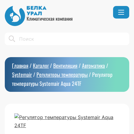
Климатическая компания
Кондиционеры
Реквизиты
Search
Вентиляция
Сертификаты
Бытовой климат
Вакансии
Главная
/
Каталог
/
Вентиляция
/
Автоматика
/
Тепловое оборудование
Systemair
/
Регуляторы температуры
/
Регулятор
температуры Systemair Aqua 24TF