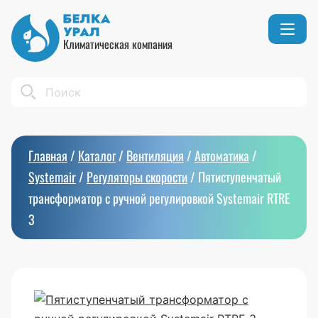
Климатическая компания
Кондиционеры
Реквизиты
Search
Вентиляция
Сертификаты
Бытовой климат
Вакансии
Главная
/
Каталог
/
Вентиляция
/
Автоматика
/
Тепловое оборудование
Systemair
/
Регуляторы скорости
/
Пятиступенчатый
трансформатор с ручной регулировкой Systemair RTRE
3