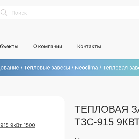
earch
бъекты
О компании
Контакты
дование
/
Тепловые завесы
/
Neoclima
/
Тепловая зав
ТЕПЛОВАЯ З
ТЗС-915 9КВ