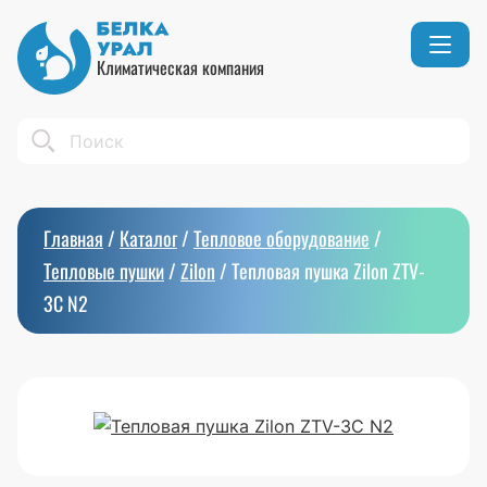
Климатическая компания
Кондиционеры
Реквизиты
Search
Вентиляция
Сертификаты
Бытовой климат
Вакансии
Главная
/
Каталог
/
Тепловое оборудование
/
Тепловое оборудование
Тепловые пушки
/
Zilon
/
Тепловая пушка Zilon ZTV-
3C N2