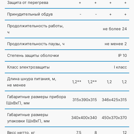
Защита от перегрева
+
+
+
+
Принудительный обдув
-
-
+
+
Продолжительность работы,
не более 24
ч
Продолжительность паузы, ч
не менее 2
Степень защиты оболочки
IP 10
Класс электрозащиты
I класс
Длина шнура питания, м,
1,2**
1,2**
1,2
1,2
не менее
Габаритные размеры прибора
315х390х315
346х425х315
(
ШхВхГ), мм
Габаритные размеры
340х400х340
450х370х370
упаковки
(
ШхВхГ), мм
Весс нетто, кг
7,5
8
12