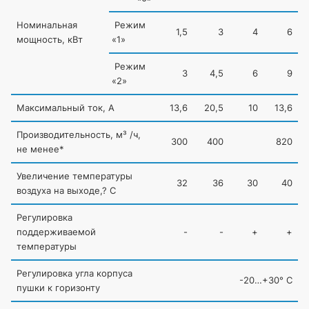
Номинальная
Режим
1,5
3
4
6
мощность, кВт
«1
»
Режим
3
4,5
6
9
«2
»
Максимальный ток, А
13,6
20,5
10
13,6
Производительность, м³ /ч,
300
400
820
не менее*
Увеличение температуры
32
36
30
40
воздуха на выходе,? С
Регулировка
поддерживаемой
-
-
+
+
температуры
Регулировка угла корпуса
-20…+30° С
пушки к горизонту