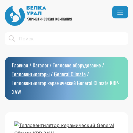
Климатическая компания
Кондиционеры
Реквизиты
Search
Вентиляция
Сертификаты
Бытовой климат
Вакансии
Главная
/
Каталог
/
Тепловое оборудование
/
Тепловое оборудование
Тепловентиляторы
/
General Climate
/
Тепловентилятор керамический General Climate KRP-
2AW