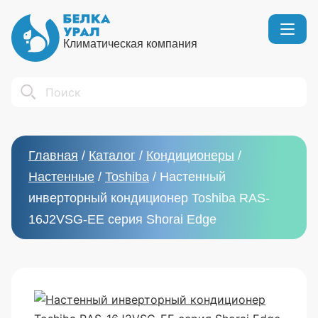
Климатическая компания
Кондиционеры
Реквизиты
Search
Вентиляция
Сертификаты
Бытовой климат
Вакансии
Главная
/
Каталог
/
Кондиционеры
/
Тепловое оборудование
Настенные
/
Toshiba
/
Настенный
инверторный кондиционер Toshiba RAS-
16J2VSG-EE серия Shorai Edge