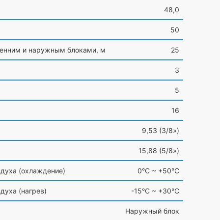
48,0
50
енним и наружным блоками, м
25
3
5
16
9,53
(3
/8»)
15,88
(5
/8»)
здуха
(охлаждение
)
0°С ~ +50°С
здуха
(нагрев
)
-15°С ~ +30°С
Наружный блок