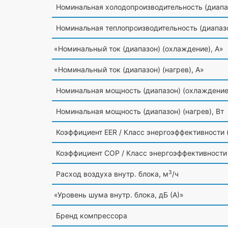
Номинальная холодопроизводительность
(диапа
Номинальная теплопроизводительность
(диапаз
«Номинальный
ток
(диапазон
)
(охлаждение
), А»
«Номинальный
ток
(диапазон
)
(нагрев
), А»
Номинальная мощность
(диапазон
)
(охлаждени
Номинальная мощность
(диапазон
)
(нагрев
), Вт
Коэффициент EER / Класс энергоэффективности
Коэффициент COP / Класс энергоэффективности
3
Расход воздуха внутр. блока, м
/ч
«Уровень
шума внутр. блока, дБ
(А
)»
Бренд компрессора