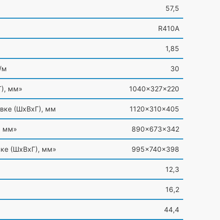
57,5
R410A
1,85
/м
30
Г
), мм»
1040x327x220
овке
(ШхВхГ
), мм
1120x310x405
, мм»
890x673x342
вке
(ШxВxГ
), мм»
995x740x398
12,3
16,2
44,4