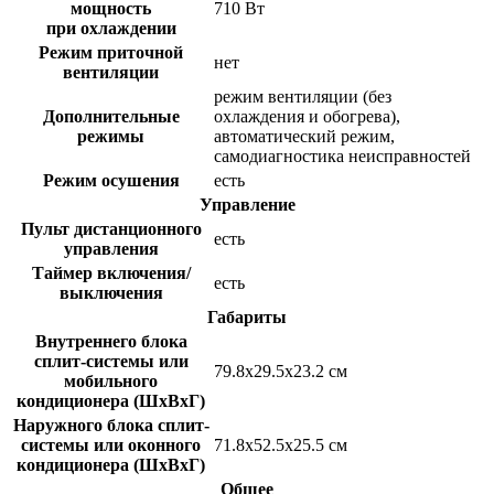
мощность
710 Вт
при охлаждении
Режим приточной
нет
вентиляции
режим вентиляции
(
без
Дополнительные
охлаждения и обогрева),
режимы
автоматический режим,
самодиагностика неисправностей
Режим осушения
есть
Управление
Пульт дистанционного
есть
управления
Таймер включения/
есть
выключения
Габариты
Внутреннего блока
сплит-системы или
79.8x29.5x23.2 см
мобильного
кондиционера
(
ШxВxГ)
Наружного блока сплит-
системы или оконного
71.8x52.5x25.5 см
кондиционера
(
ШxВxГ)
Общее