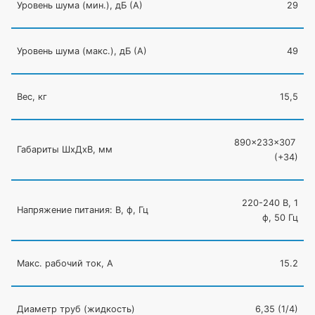
Уровень шума
(мин
.), дБ
(А
)
29
Уровень шума
(макс
.), дБ
(А
)
49
Вес, кг
15,5
890×233×307
Габариты ШхДхВ, мм
(
+34)
220-240 В, 1
Напряжение питания: В, ф, Гц
ф, 50 Гц
Макс. рабочий ток, А
15.2
Диаметр труб
(жидкость
)
6,35
(1
/4)