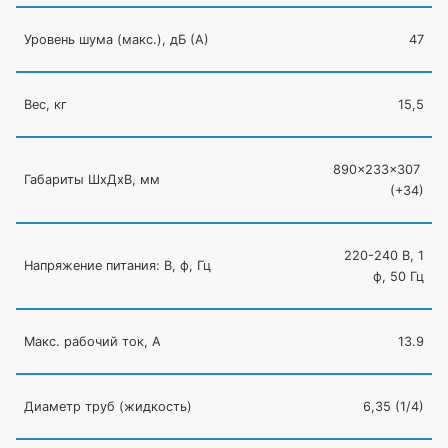
Уровень шума
(макс
.), дБ
(А
)
47
Вес, кг
15,5
890×233×307
Габариты ШхДхВ, мм
(
+34)
220-240 В, 1
Напряжение питания: В, ф, Гц
ф, 50 Гц
Макс. рабочий ток, А
13.9
Диаметр труб
(жидкость
)
6,35
(1
/4)