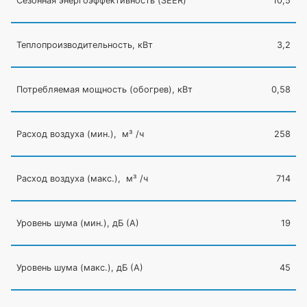
Сезонная энергоэффективность
(SEER
)
10,5
Теплопроизводительность, кВт
3,2
Потребляемая мощность
(обогрев
), кВт
0,58
Расход воздуха
(мин
.), м³ /ч
258
Расход воздуха
(макс
.), м³ /ч
714
Уровень шума
(мин
.), дБ
(А
)
19
Уровень шума
(макс
.), дБ
(А
)
45