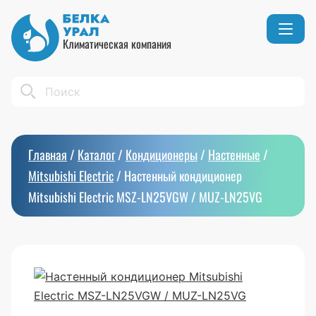
Климатическая компания
Кондиционеры
Реквизиты
Search
Вентиляция
Сертификаты
Бытовой климат
Вакансии
Главная
/
Каталог
/
Кондиционеры
/
Настенные
/
Тепловое оборудование
Mitsubishi Electric
/
Настенный кондиционер
Mitsubishi Electric MSZ-LN25VGW / MUZ-LN25VG