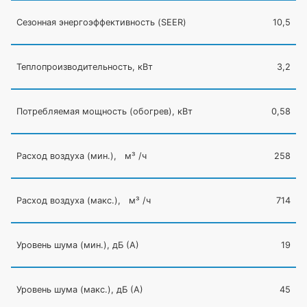
Сезонная энергоэффективность
(SEER
)
10,5
Теплопроизводительность, кВт
3,2
Потребляемая мощность
(обогрев
), кВт
0,58
Расход воздуха
(мин
.), м³ /ч
258
Расход воздуха
(макс
.), м³ /ч
714
Уровень шума
(мин
.), дБ
(А
)
19
Уровень шума
(макс
.), дБ
(А
)
45