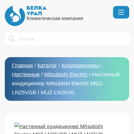
Климатическая компания
Кондиционеры
Реквизиты
Search
Вентиляция
Сертификаты
Бытовой климат
Вакансии
Главная
/
Каталог
/
Кондиционеры
/
Тепловое оборудование
Настенные
/
Mitsubishi Electric
/
Настенный
кондиционер Mitsubishi Electric MSZ-
LN25VGB / MUZ-LN25VG