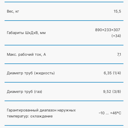
Вес, кг
15,5
890×233×307
Габариты ШхДхВ, мм
(
+34)
Макс. рабочий ток, А
7,1
Диаметр труб
(жидкость
)
6,35
(1
/4)
Диаметр труб
(газ
)
9,52
(3
/8)
Гарантированный диапазон наружных
–10 … +46ºC
температур: охлаждение