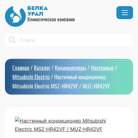
Климатическая компания
Кондиционеры
Реквизиты
Search
Вентиляция
Сертификаты
Бытовой климат
Вакансии
Главная
/
Каталог
/
Кондиционеры
/
Настенные
/
Тепловое оборудование
Mitsubishi Electric
/
Настенный кондиционер
Mitsubishi Electric MSZ-HR42VF / MUZ-HR42VF