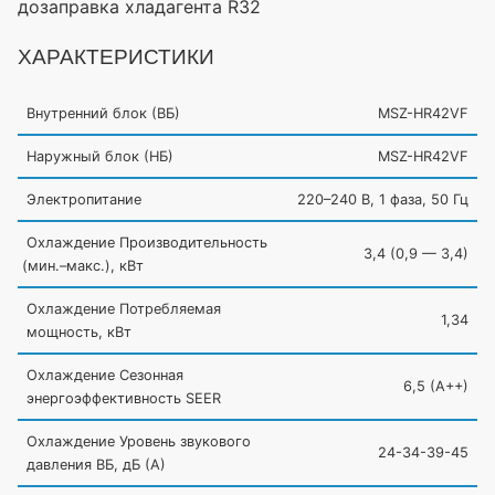
дозаправка хладагента R32
ХАРАКТЕРИСТИКИ
Внутренний блок
(ВБ
)
MSZ-HR42VF
Наружный блок
(НБ
)
MSZ-HR42VF
Электропитание
220–240 B, 1 фаза, 50 Гц
Охлаждение Производительность
3,4
(0
,9 — 3,4)
(мин
.–макс.), кВт
Охлаждение Потребляемая
1,34
мощность, кВт
Охлаждение Сезонная
6,5
(A
++)
энергоэффективность SEER
Охлаждение Уровень звукового
24-34-39-45
давления ВБ, дБ
(А
)