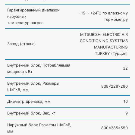
Гарантированный диапазон
º
–15 ~ +24
C по влажному
наружных
термометру
температур нагрев
MITSUBISHI ELECTRIC AIR
CONDITIONING SYSTEMS
Завод
(страна
)
MANUFACTURING
TURKEY
(Турция
)
Внутренний блок, Потребляемая
32
мощность Вт
Внутренний блок, Размеры
838×228×280
Ш×Г×В, мм
Диаметр дренажа, мм
16
Внутренний блок, Вес, кг
9
Наружный блок Размеры Ш×Г×В,
800×285×550
мм