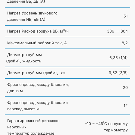
давления ВБ, дБ
(А
)
Нагрев Уровень звукового
51
давления НБ, дБ
(А
)
3
Нагрев Расход воздуха ВБ, м
/ч
336 — 804
Максимальный рабочий ток, А
8,2
Диаметр труб мм
6,35
(1
/4)
(дюйм
), жидкость
Диаметр труб мм
(дюйм
), газ
9,52
(3
/8)
Фреонопровод между блоками,
20
длина м
Фреонопровод между блоками
12
перепад высот м
Гарантированный диапазон
º
–10 ~ +46
C по сухому
наружных
термометру
температур охлаждение