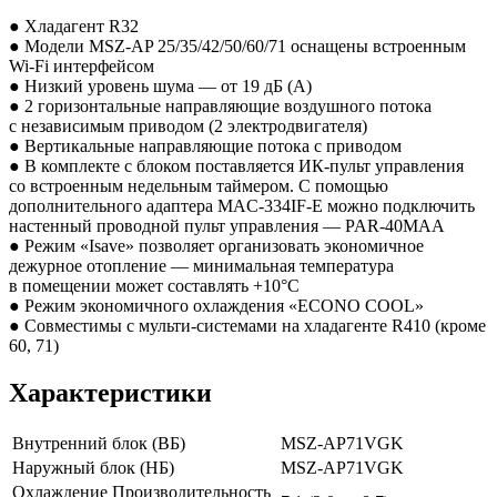
● Хладагент R32
● Модели MSZ-AP 25/35/42/50/60/71 оснащены встроенным
Wi-Fi интерфейсом
● Низкий уровень шума — от 19 дБ
(А
)
● 2 горизонтальные направляющие воздушного потока
с независимым приводом
(2
электродвигателя)
● Вертикальные направляющие потока с приводом
● В комплекте с блоком поставляется ИК-пульт управления
со встроенным недельным таймером. С помощью
дополнительного адаптера MAC-334IF-E можно подключить
настенный проводной пульт управления — PAR-40MAA
● Режим
«Isave
» позволяет организовать экономичное
дежурное отопление — минимальная температура
в помещении может составлять +10°С
● Режим экономичного охлаждения
«ECONO
COOL»
● Совместимы с мульти-системами на хладагенте R410
(кроме
60, 71)
Характеристики
Внутренний блок
(ВБ
)
MSZ-AP71VGK
Наружный блок
(НБ
)
MSZ-AP71VGK
Охлаждение Производительность