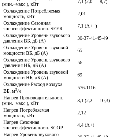
7,1
(2
,0 — 8,7)
(мин
.–макс.), кВт
Охлаждение Потребляемая
2,01
мощность, кВт
Охлаждение Сезонная
7,1
(A
++)
энергоэффективность SEER
Охлаждение Уровень звукового
30-37-41-45-49
давления ВБ, дБ
(А
)
Охлаждение Уровень звуковой
65
мощности ВБ, дБ
(А
)
Охлаждение Уровень звукового
56
давления НБ, дБ
(А
)
Охлаждение Уровень звуковой
69
мощности НБ, дБ
(А
)
Охлаждение Расход воздуха
576-1116
3
ВБ, м
/ч
Нагрев Производительность
8,1
(2
,2 — 10,3)
(мин
.–макс.), кВт
Нагрев Потребляемая
2,12
мощность, кВт
Нагрев Сезонная
4,4
(A
+)
энергоэффективность SCOP
Нагрев Уровень звукового