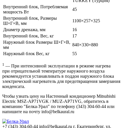
TURKEY
(Турция
)
Внутренний блок, Потребляемая
45
мощность Вт
Внутренний блок, Размеры
1100×257×325
Ш×Г×В, мм
Диаметр дренажа, мм
16
Внутренний блок, Вес, кг
17
Наружный блок Размеры Ш×Г×В,
840×330×880
мм
Наружный блок Вес, кг
55
1
— При интенсивной эксплуатации в режиме нагрева
при отрицательной температуре наружного воздуха
рекомендуется устанавливать в поддон наружного блока
электрический нагреватель для предотвращения замерзания
конденсата.
Чтобы узнать цену на Настенный кондиционер Mitsubishi
Electric MSZ-AP71VGK / MUZ-AP71VG, обратитесь в
компанию "Белка-Урал" по телефону (343) 304-60-44 или
напишите на почту info@belkaural.ru
+7 (343) 304-60-44
info@belkaural.ru
г. Екатеринбург, ул.