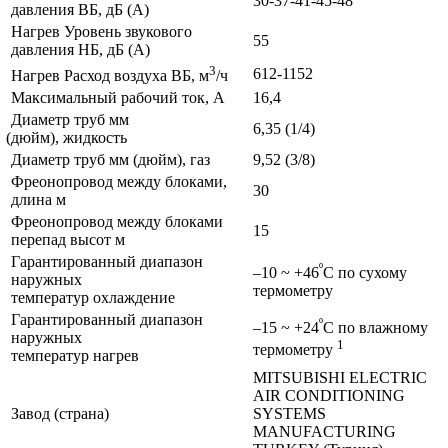
30-37-41-45-48
давления ВБ, дБ
(А
)
Нагрев Уровень звукового
55
давления НБ, дБ
(А
)
3
612-1152
Нагрев Расход воздуха ВБ, м
/ч
Максимальный рабочий ток, А
16,4
Диаметр труб мм
6,35
(1
/4)
(дюйм
), жидкость
Диаметр труб мм
(дюйм
), газ
9,52
(3
/8)
Фреонопровод между блоками,
30
длина м
Фреонопровод между блоками
15
перепад высот м
Гарантированный диапазон
º
–10 ~ +46
C по сухому
наружных
термометру
температур охлаждение
Гарантированный диапазон
º
–15 ~ +24
C по влажному
наружных
1
термометру
температур нагрев
MITSUBISHI ELECTRIC
AIR CONDITIONING
Завод
(страна
)
SYSTEMS
MANUFACTURING