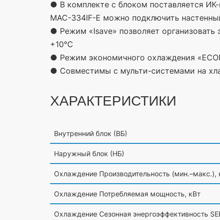
● В комплекте с блоком поставляется ИК
MAC-334IF-E можно подключить настенны
● Режим
«Isave
» позволяет организовать
+10°С
● Режим экономичного охлаждения
«ECO
● Совместимы с мульти-системами на хла
ХАРАКТЕРИСТИКИ
Внутренний блок
(ВБ
)
Наружный блок
(НБ
)
Охлаждение Производительность
(мин
.–макс.),
Охлаждение Потребляемая мощность, кВт
Охлаждение Сезонная энергоэффективность SE