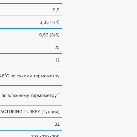
9,9
6,35
(1
/4)
9,52
(3
/8)
20
12
º
+46
C по сухому термометру
1
 по влажному термометру
FACTURING TURKEY
(Турция
)
32
798×219×299