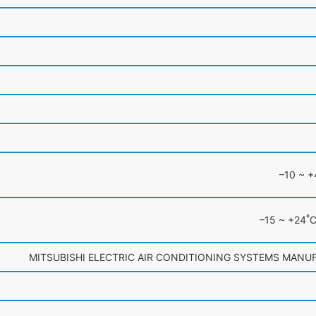
м
–10 ~ 
º
–15 ~ +24
C
MITSUBISHI ELECTRIC AIR CONDITIONING SYSTEMS MANU