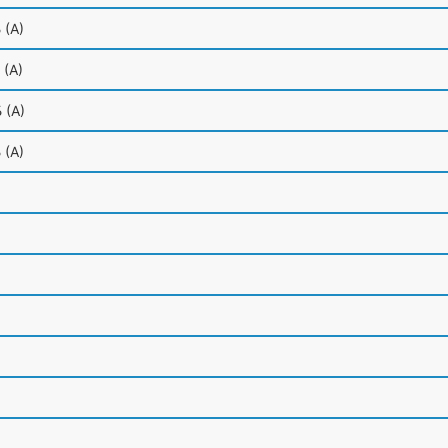
Б
(А
)
(А
)
Б
(А
)
Б
(А
)