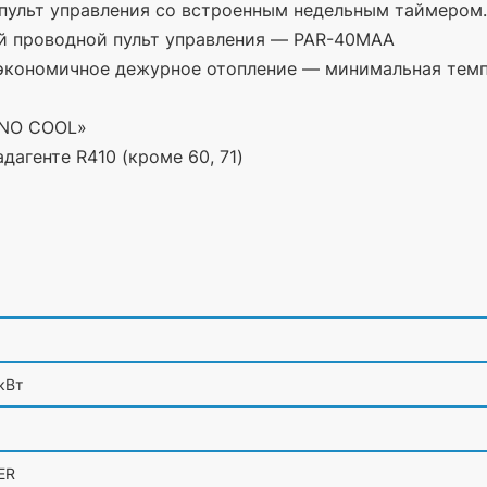
-пульт управления со встроенным недельным таймером
й проводной пульт управления — PAR-40MAA
 экономичное дежурное отопление — минимальная тем
NO
COOL»
дагенте R410
(кроме
60, 71)
 кВт
ER