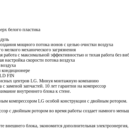
ерх белого пластика
одуль
 создания мощного потока ионов с целью очистки воздуха
о мелкого механического загрязнения
работа с максимальной эффективностью и тихая работа без ви
ая настройка скорости потока воздуха
 воздуха
м кондиционере
OLD FIN
рвисных центров LG. Минуя монтажную компанию
а с заменой запчастей. 10 лет гарантии на компрессор
имание внутреннего блока к стене.
ым компрессором LG особой конструкции с двойным ротором.
ссор с двойным ротором во время работы создает намного мень
оте внешнего блока, экономится дополнительная электроэнергия,