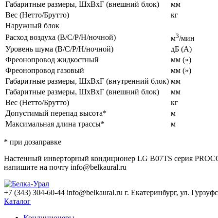
Габаритные размеры, ШхВхГ
(внешний
блок)
мм
Вес
(Нетто
/Брутто)
кг
Наружный блок
3
Расход воздуха
(В
/С/Р/Н/ночной)
м
/мин
Уровень шума
(В
/С/Р/Н/ночной)
дБ
(А
)
Фреонопровод жидкостный
мм
(
»)
Фреонопровод газовый
мм
(
»)
Габаритные размеры, ШхВхГ
(внутренний
блок)
мм
Габаритные размеры, ШхВхГ
(внешний
блок)
мм
Вес
(Нетто
/Брутто)
кг
Допустимый перепад высота*
м
Максимальная длина трассы*
м
* при дозаправке
Настенный инверторный кондиционер LG B07TS серия PROCOOL 
напишите на почту info@belkaural.ru
+7 (343) 304-60-44
info@belkaural.ru
г. Екатеринбург, ул. Гурзуф
Каталог
Кондиционеры