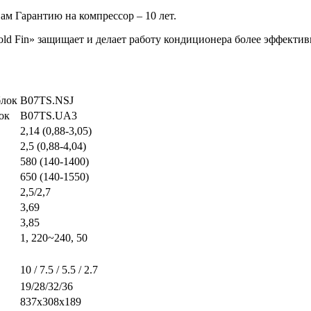
ам Гарантию на компрессор – 10 лет.
old
Fin» защищает и делает работу кондиционера более эффектив
блок
B07TS.NSJ
ок
B07TS.UA3
2,14
(0
,88-3,05)
2,5
(0
,88-4,04)
580
(140
-1400)
650
(140
-1550)
2,5/2,7
3,69
3,85
1, 220~240, 50
10 / 7.5 / 5.5 / 2.7
19/28/32/36
837х308х189