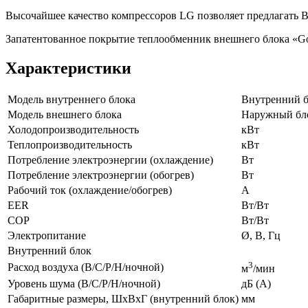
Высочайшее качество компрессоров LG позволяет предлагать В
Запатентованное покрытие теплообменник внешнего блока
«G
Характеристики
Модель внутреннего блока
Внутренний 
Модель внешнего блока
Наружный бл
Холодопроизводительность
кВт
Теплопроизводительность
кВт
Потребление электроэнергии
(охлаждение
)
Вт
Потребление электроэнергии
(обогрев
)
Вт
Рабочий ток
(охлаждение
/обогрев)
A
EER
Вт/Вт
COP
Вт/Вт
Электропитание
Ø, В, Гц
Внутренний блок
3
Расход воздуха
(В
/С/Р/Н/ночной)
м
/мин
Уровень шума
(В
/С/Р/Н/ночной)
дБ
(А
)
Габаритные размеры, ШхВхГ
(внутренний
блок)
мм