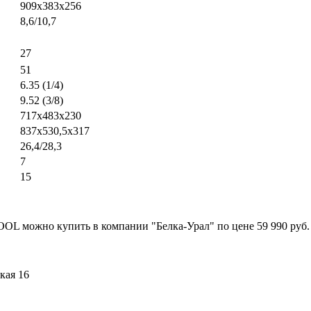
909х383х256
8,6/10,7
27
51
6.35
(1
/4)
9.52
(3
/8)
717х483х230
837х530,5х317
26,4/28,3
7
15
можно купить в компании "Белка-Урал" по цене 59 990 руб. Дл
ская 16