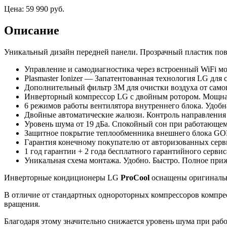
Цена:
59 990
руб.
Описание
Уникальный дизайн передней панели. Прозрачный пластик пов
Управление и самодиагностика через встроенный WiFi м
Plasmaster Ionizer — Запатентованная технология LG для
Дополнительный фильтр 3M для очистки воздуха от самог
Инверторный компрессор LG с двойным ротором. Мощная 
6 режимов работы вентилятора внутреннего блока. Удобн
Двойные автоматические жалюзи. Контроль направления
Уровень шума от 19 дБа. Спокойный сон при работающе
Защитное покрытие теплообменника внешнего блока G
Гарантия конечному покупателю от авторизованных се
1 год гарантии + 2 года бесплатного гарантийного сервис
Уникальная схема монтажа. Удобно. Быстро. Полное приж
Инверторные кондиционеры LG
ProCool
оснащены оригинальн
В отличие от стандартных однороторных компрессоров компре
вращения.
Благодаря этому значительно снижается уровень шума при раб