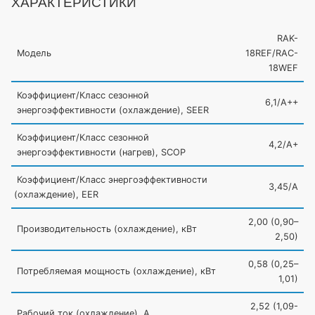
ХАРАКТЕРИСТИКИ
RAK-
Модель
18REF/RAC-
18WEF
Коэффициент/Класс сезонной
6,1/A++
энергоэффективности
(охлаждение
), SEER
Коэффициент/Класс сезонной
4,2/A+
энергоэффективности
(нагрев
), SCOP
Коэффициент/Класс энергоэффективности
3,45/A
(охлаждение
), EER
2,00
(0
,90–
Производительность
(охлаждение
), кВт
2,50)
0,58
(0
,25–
Потребляемая мощность
(охлаждение
), кВт
1,01)
2,52
(1
,09-
Рабочий ток
(охлаждение
), А