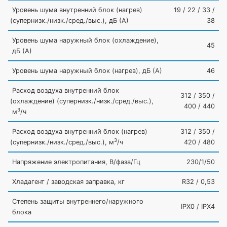
Уровень шума внутренний блок
(нагрев
)
19 / 22 / 33 /
(супернизк
./низк./сред./выс.), дБ
(А
)
38
Уровень шума наружный блок
(охлаждение
),
45
дБ
(А
)
Уровень шума наружный блок
(нагрев
), дБ
(А
)
46
Расход воздуха внутренний блок
312 / 350 /
(охлаждение
)
(супернизк
./низк./сред./выс.),
400 / 440
3
м
/ч
Расход воздуха внутренний блок
(нагрев
)
312 / 350 /
3
(супернизк
./низк./сред./выс.), м
/ч
420 / 480
Напряжение электропитания, В/фаза/Гц
230/1/50
Хладагент / заводская заправка, кг
R32 / 0,53
Степень защиты внутреннего/наружного
IPX0 / IPX4
блока