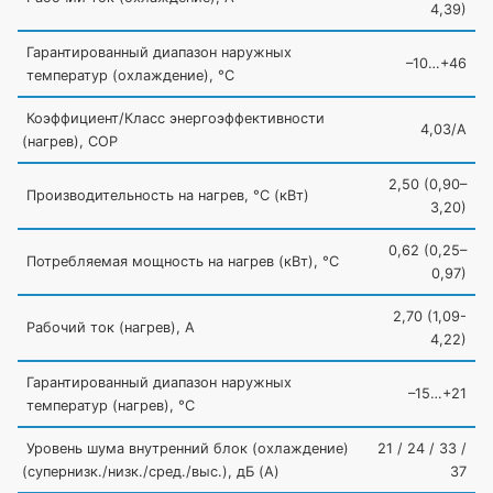
4,39)
Гарантированный диапазон наружных
–10…+46
температур
(охлаждение
), °С
Коэффициент/Класс энергоэффективности
4,03/A
(нагрев
), COP
2,50
(0
,90–
Производительность на нагрев, °С
(кВт
)
3,20)
0,62
(0
,25–
Потребляемая мощность на нагрев
(кВт
), °С
0,97)
2,70
(1
,09-
Рабочий ток
(нагрев
), А
4,22)
Гарантированный диапазон наружных
–15…+21
температур
(нагрев
), °С
Уровень шума внутренний блок
(охлаждение
)
21 / 24 / 33 /
(супернизк
./низк./сред./выс.), дБ
(A
)
37