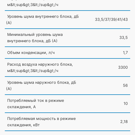
м&lt;sup&gt;3&lt;/sup&gt;/ч
Уровень шума внутреннего блока, дБ
33,5/37/39/41/43
(А
)
Минимальный уровень шума
33,5
внутреннего блока, дБ
(А
)
Объем конденсации, л/ч
1,7
Расход воздуха наружного блока,
3300
м&lt;sup&gt;3&lt;/sup&gt;/ч
Уровень шума наружного блока, дБ
56
(А
)
Потребляемый ток в режиме
10
охлаждения, А
Потребляемая мощность в режиме
2,18
охлаждения, кВт