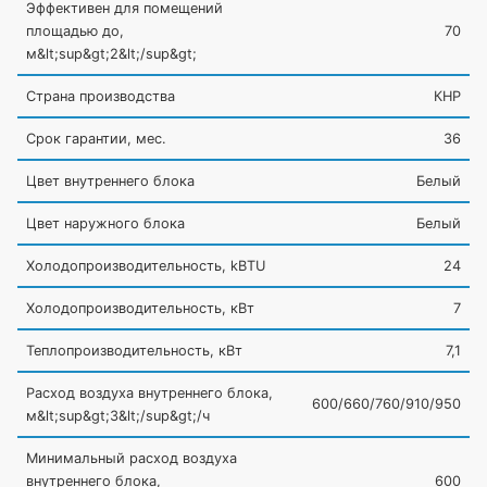
Эффективен для помещений
площадью до,
70
м&lt;sup&gt;2&lt;/sup&gt;
Страна производства
КНР
Срок гарантии, мес.
36
Цвет внутреннего блока
Белый
Цвет наружного блока
Белый
Холодопроизводительность, kBTU
24
Холодопроизводительность, кВт
7
Теплопроизводительность, кВт
7,1
Расход воздуха внутреннего блока,
600/660/760/910/950
м&lt;sup&gt;3&lt;/sup&gt;/ч
Минимальный расход воздуха
внутреннего блока,
600