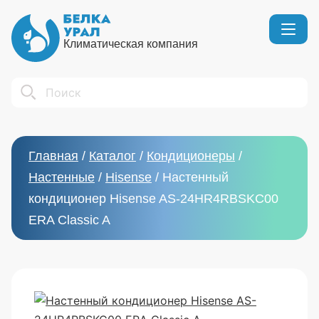
Климатическая компания
Кондиционеры
Реквизиты
Search
Вентиляция
Сертификаты
Бытовой климат
Вакансии
Главная
/
Каталог
/
Кондиционеры
/
Тепловое оборудование
Настенные
/
Hisense
/
Настенный
кондиционер Hisense AS-24HR4RBSKC00
ERA Classic A