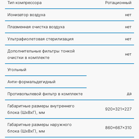
Тип компрессора
Ротационный
Ионизатор воздуха
нет
Плазменная очистка воздуха
нет
Ультрафиолетовая стерилизация
нет
Дополнительные фильтры тонкой
нет
очистки в комплекте
Угольный
Анти-формальдегидный
да
Противопылевой фильтр в комплекте
Габаритные размеры внутреннего
920x321x227
блока
(ШxВxГ
), мм
Габаритные размеры наружного
860x667x310
блока
(ШxВxГ
), мм