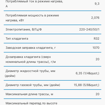
Потребляемый ток в режиме нагрева,
9,3
А
Потребляемая мощность в режиме
2,076
нагрева, кВт
Электропитание, В/Гц/Ф
220-240/50/1
Тип хладагента
R32
Заводская заправка хладагента, г
1070
Дозаправка хладагента
(сверх
20
номинальной длины трассы), г/м
Диаметр жидкостной трубы, мм
6,35
(1
/4&quot;)
(дюйм
)
Диаметр газовой трубы, мм
(дюйм
)
15,88
(5
/8&quot;)
Максимальная длина трассы, м
20
Максимальный перепад по высоте