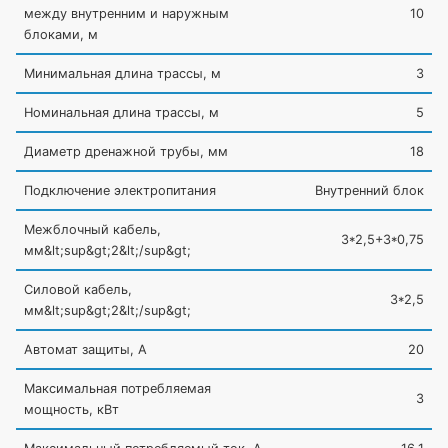
между внутренним и наружным
10
блоками, м
Минимальная длина трассы, м
3
Номинальная длина трассы, м
5
Диаметр дренажной трубы, мм
18
Подключение электропитания
Внутренний блок
Межблочный кабель,
3*2,5+3*0,75
мм&lt;sup&gt;2&lt;/sup&gt;
Силовой кабель,
3*2,5
мм&lt;sup&gt;2&lt;/sup&gt;
Автомат защиты, А
20
Максимальная потребляемая
3
мощность, кВт