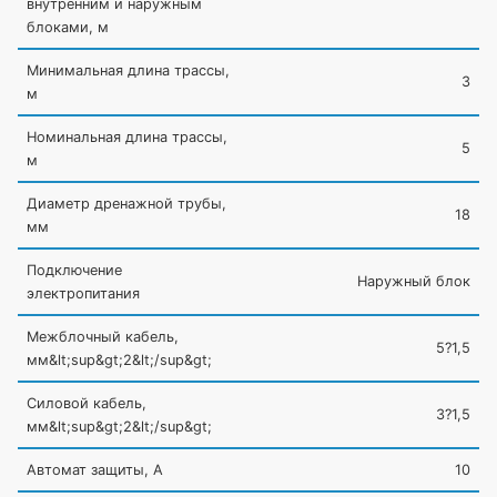
внутренним и наружным
блоками, м
Минимальная длина трассы,
3
м
Номинальная длина трассы,
5
м
Диаметр дренажной трубы,
18
мм
Подключение
Наружный блок
электропитания
Межблочный кабель,
5?1,5
мм&lt;sup&gt;2&lt;/sup&gt;
Силовой кабель,
3?1,5
мм&lt;sup&gt;2&lt;/sup&gt;
Автомат защиты, А
10