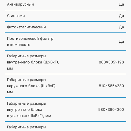
Антивирусный
Да
С ионами
Да
Фотокаталитический
Да
Противопылевой фильтр
Да
в комплекте
Габаритные размеры
внутреннего блока
(ШxВxГ
),
883x305x198
мм
Габаритные размеры
наружного блока
(ШxВxГ
),
810x585x280
мм
Габаритные размеры
внутреннего блока
980x390x300
в упаковке
(ШxВxГ
), мм
Габаритные размеры