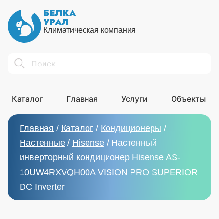
Климатическая компания
Search
Каталог
Главная
Услуги
Объекты
Главная
/
Каталог
/
Кондиционеры
/
Настенные
/
Hisense
/
Настенный
инверторный кондиционер Hisense AS-
10UW4RXVQH00A VISION PRO SUPERIOR
DC Inverter