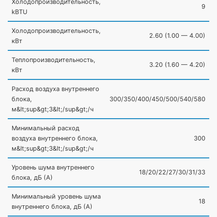
Холодопроизводительность,
9
kBTU
Холодопроизводительность,
2.60
(1
.00 — 4.00)
кВт
Теплопроизводительность,
3.20
(1
.60 — 4.20)
кВт
Расход воздуха внутреннего
блока,
300/350/400/450/500/540/580
м&lt;sup&gt;3&lt;/sup&gt;/ч
Минимальный расход
воздуха внутреннего блока,
300
м&lt;sup&gt;3&lt;/sup&gt;/ч
Уровень шума внутреннего
18/20/22/27/30/31/33
блока, дБ
(А
)
Минимальный уровень шума
18
внутреннего блока, дБ
(А
)