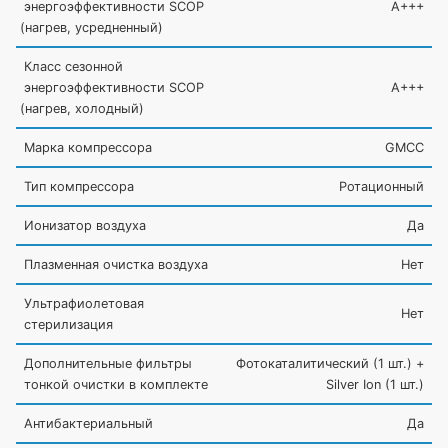
энергоэффективности SCOP
A+++
(нагрев
, усредненный)
Класс сезонной
энергоэффективности SCOP
A+++
(нагрев
, холодный)
Марка компрессора
GMCC
Тип компрессора
Ротационный
Ионизатор воздуха
Да
Плазменная очистка воздуха
Нет
Ультрафиолетовая
Нет
стерилизация
Дополнительные фильтры
Фотокаталитический
(1
шт.) +
тонкой очистки в комплекте
Silver Ion
(1
шт.)
Антибактериальный
Да