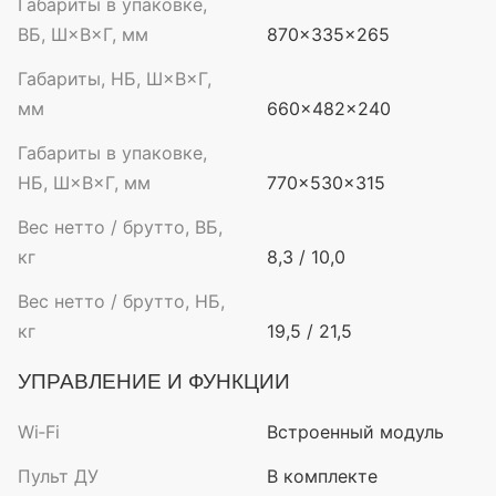
Габариты в упаковке,
ВБ, Ш×В×Г, мм
870×335×265
Габариты, НБ, Ш×В×Г,
мм
660×482×240
Габариты в упаковке,
НБ, Ш×В×Г, мм
770×530×315
Вес нетто / брутто, ВБ,
кг
8,3 / 10,0
Вес нетто / брутто, НБ,
кг
19,5 / 21,5
УПРАВЛЕНИЕ И ФУНКЦИИ
Wi‑Fi
Встроенный модуль
Пульт ДУ
В комплекте