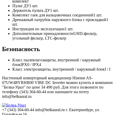
комплект
Пульт ДУ
1 шт.
Держатель пульта ДУ
1 шт.
Комплект гаек для вальцовочных соединений
1 шт.
Дренажный патрубок наружного блока с прокладкой
1
шт.
Инструкция по эксплуатации
1 шт.
Дополнительные принадлежности
UHD-фильтр,
угольный фильтр, LTC-фильтр
Безопасность
Класс пылевлагозащиты, внутренний / наружный
блок
IPX0 / IPX4
Класс электрозащиты, внутренний / наружный блок
I / I
Настенный инверторный кондиционер Hisense AS-
07UW4RYRHB00 VIBE DC Inverter можно купить в компании
"Белка-Урал" по цене 34 490 руб. Для этого позвоните по
телефону (343) 304-60-44 или напишите на почту
info@belkaural.ru
+7 (343) 304-60-44
info@belkaural.ru
г. Екатеринбург, ул.
Гурзуфская 16