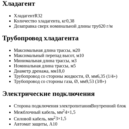
Хладагент
Хладагент
R32
Количество хладагента, кг
0,38
Дозаправка сверх номинальной длины труб
20 г/м
Трубопровод хладагента
Максимальная длина трассы, м
20
Максимальный перепад высот, м
10
Минимальная длина трассы, м
3
Номинальная длина трассы, м
5
Диаметр дренажа, мм
18,0
Трубопровод со стороны жидкости, Ø, мм
6,35
(1
/4»)
Трубопровод со стороны газа, Ø, мм
9,53
(3
/8»)
Электрические подключения
Сторона подключения электропитания
Внутренний блок
2
Межблочный кабель, мм
4×1,5
2
Силовой кабель, мм
3×1,5
Автомат защиты, А
10