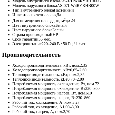
Модель внутреннего блока
AS-07UW4RYRHB00G
Модель наружного блока
AS-07UW4RYRHB00W
Тип внутреннего блока
Настенный
Инверторная технология
Да
2
Для помещения площадью, м
до 24
Цвет внутреннего блока
Белый
Цвет наружного блока
Белый
Страна производства
КНР
Срок гарантии
36 мес.
Электропитание
220–240 В / 50 Гц / 1 фаза
Производительность
Холодопроизводительность, кВт, ном.
2,35
Холодопроизводительность, кВт
0,65–2,60
Теплопроизводительность, кВт, ном.
2,35
Теплопроизводительность, кВт
0,70–2,80
Потребляемая мощность, охлаждение, Вт, ном.
721
Потребляемая мощность, охлаждение, Вт
220–860
Потребляемая мощность, нагрев, Вт, ном.
610
Потребляемая мощность, нагрев, Вт
230–860
Рабочий ток, охлаждение, А, ном.
3,27
Рабочий ток, охлаждение, А
1,00–3,90
Рабочий ток, нагрев, А, ном.
2,70