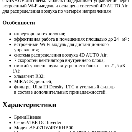
с MIRAGE-дисплеем. Модель поддерживает управление через
встроенный Wi‑Fi-модуль и оснащена системой 4D AUTO Air
для распределения воздуха по четырём направлениям.
Особенности
инверторная технология;
эффективная работа в помещениях площадью до 24 м² ;
встроенный Wi‑Fi-модуль для дистанционного
управления;
система распределения воздуха 4D AUTO Air;
7 скоростей вентилятора внутреннего блока;
низкий уровень шума внутреннего блока — от 21,5 дБ
(А
);
хладагент R32;
MIRAGE-дисплей;
фильтры Ultra Hi Density, LTC и угольный фильтр
в составе дополнительных принадлежностей.
Характеристики
Бренд
Hisense
Серия
VIBE DC Inverter
Модель
AS-07UW4RYRHB00