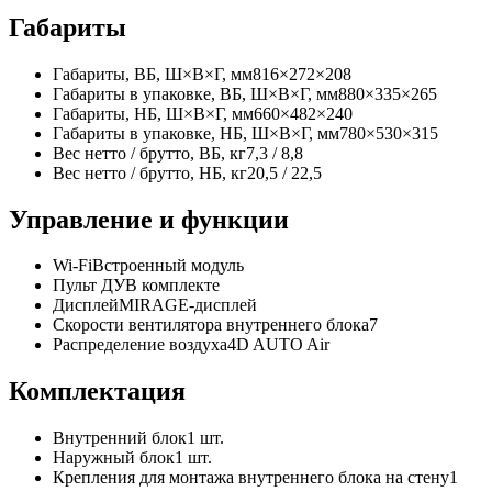
Габариты
Габариты, ВБ, Ш×В×Г, мм
816×272×208
Габариты в упаковке, ВБ, Ш×В×Г, мм
880×335×265
Габариты, НБ, Ш×В×Г, мм
660×482×240
Габариты в упаковке, НБ, Ш×В×Г, мм
780×530×315
Вес нетто / брутто, ВБ, кг
7,3 / 8,8
Вес нетто / брутто, НБ, кг
20,5 / 22,5
Управление и функции
Wi‑Fi
Встроенный модуль
Пульт ДУ
В комплекте
Дисплей
MIRAGE-дисплей
Скорости вентилятора внутреннего блока
7
Распределение воздуха
4D AUTO Air
Комплектация
Внутренний блок
1 шт.
Наружный блок
1 шт.
Крепления для монтажа внутреннего блока на стену
1