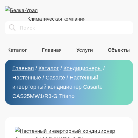
Климатическая компания
Search
Каталог
Главная
Услуги
Объекты
Главная
/
Каталог
/
Кондиционеры
/
Настенные
/
Casarte
/
Настенный
инверторный кондиционер Casarte
CAS25MW1/R3-G Triano