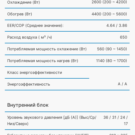
2600
(200
~ 4200)
Охлаждение
(Вт
)
Обогрев
(Вт
)
4400
(200
~ 5600)
EER/COP
(Среднее
значение):
4.64 / 3.86
Расход воздуха
(
м³ /ч)
650
Потребляемая мощность охлажение
(Вт
)
560
(90
~ 1450)
Потребляемая мощность нагрев
(Вт
)
1140
(80
~ 1700)
Класс энергоэффективности
A / A
Энергоэффективность
Внутренний блок
Уровень звукового давления [дБ
(А
)]
(Выс
/Ср/
36 / 31 / 24 /
Низ/Сверх)
17