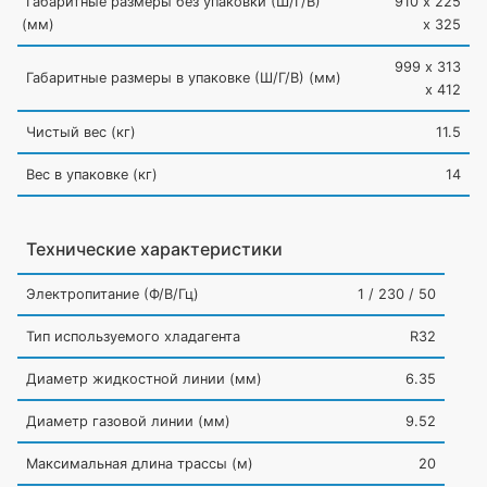
Габаритные размеры без упаковки
(Ш
/Г/В)
910 х 225
(мм
)
х 325
999 х 313
Габаритные размеры в упаковке
(Ш
/Г/В)
(мм
)
х 412
Чистый вес
(кг
)
11.5
Вес в упаковке
(кг
)
14
Технические характеристики
Электропитание
(Ф
/В/Гц)
1 / 230 / 50
Тип используемого хладагента
R32
Диаметр жидкостной линии
(мм
)
6.35
Диаметр газовой линии
(мм
)
9.52
Максимальная длина трассы
(м
)
20