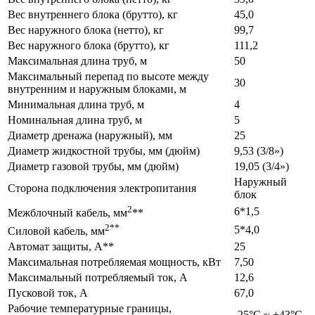
Вес внутреннего блока
(брутто
), кг
45,0
Вес наружного блока
(нетто
), кг
99,7
Вес наружного блока
(брутто
), кг
111,2
Максимальная длина труб, м
50
Максимальный перепад по высоте между
30
внутренним и наружным блоками, м
Минимальная длина труб, м
4
Номинальная длина труб, м
5
Диаметр дренажа
(наружный
), мм
25
Диаметр жидкостной трубы, мм
(дюйм
)
9,53
(3
/8»)
Диаметр газовой трубы, мм
(дюйм
)
19,05
(3
/4»)
Наружный
Сторона подключения электропитания
блок
2
6*1,5
Межблочный кабель, мм
**
2**
5*4,0
Силовой кабель, мм
Автомат защиты, А**
25
Максимальная потребляемая мощность, кВт
7,50
Максимальный потребляемый ток, А
12,6
Пусковой ток, А
67,0
Рабочие температурные границы,
-25°С ~ +43°С