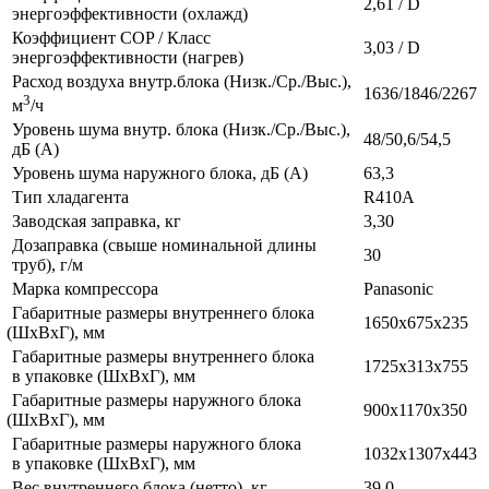
2,61 / D
энергоэффективности
(охлажд
)
Коэффициент COP / Класс
3,03 / D
энергоэффективности
(нагрев
)
Расход воздуха внутр.блока
(Низк
./Ср./Выс.),
1636/1846/2267
3
м
/ч
Уровень шума внутр. блока
(Низк
./Ср./Выс.),
48/50,6/54,5
дБ
(А
)
Уровень шума наружного блока, дБ
(A
)
63,3
Тип хладагента
R410A
Заводская заправка, кг
3,30
Дозаправка
(свыше
номинальной длины
30
труб), г/м
Марка компрессора
Panasonic
Габаритные размеры внутреннего блока
1650x675x235
(ШxВxГ
), мм
Габаритные размеры внутреннего блока
1725x313x755
в упаковке
(ШхВхГ
), мм
Габаритные размеры наружного блока
900x1170x350
(ШxВxГ
), мм
Габаритные размеры наружного блока
1032x1307x443
в упаковке
(ШxВxГ
), мм
Вес внутреннего блока
(нетто
), кг
39,0