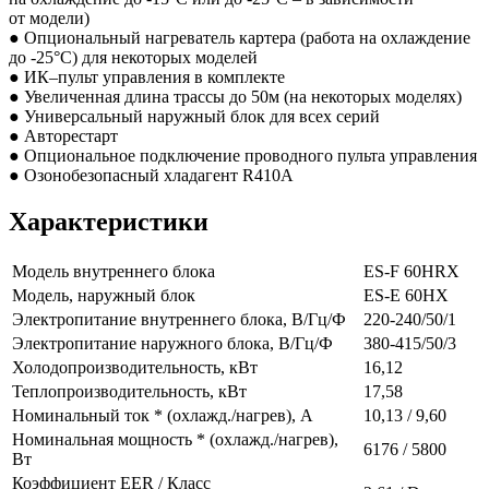
от модели)
● Опциональный нагреватель картера
(работа
на охлаждение
до -25°С) для некоторых моделей
● ИК–пульт управления в комплекте
● Увеличенная длина трассы до 50м
(на
некоторых моделях)
● Универсальный наружный блок для всех серий
● Авторестарт
● Опциональное подключение проводного пульта управления
● Озонобезопасный хладагент R410A
Характеристики
Модель внутреннего блока
ES-F 60HRX
Модель, наружный блок
ES-E 60HX
Электропитание внутреннего блока, В/Гц/Ф
220-240/50/1
Электропитание наружного блока, В/Гц/Ф
380-415/50/3
Холодопроизводительность, кВт
16,12
Теплопроизводительность, кВт
17,58
Номинальный ток *
(охлажд
./нагрев), А
10,13 / 9,60
Номинальная мощность *
(охлажд
./нагрев),
6176 / 5800
Вт
Коэффициент EER / Класс