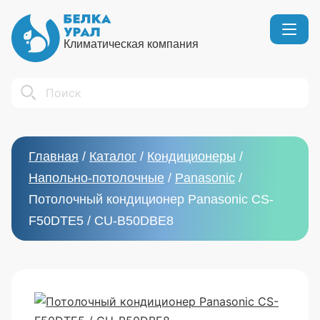
Климатическая компания
Кондиционеры
Реквизиты
Search
Вентиляция
Сертификаты
Бытовой климат
Вакансии
Главная
/
Каталог
/
Кондиционеры
/
Тепловое оборудование
Напольно-потолочные
/
Panasonic
/
Потолочный кондиционер Panasonic CS-
F50DTE5 / CU-B50DBE8