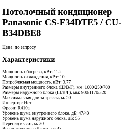
Потолочный кондиционер
Panasonic CS-F34DTE5 / CU-
B34DBE8
Цена: по запросу
Характеристики
Мощность обогрева, кВт:
11.2
Мощность охлаждения, кВт:
10
Потребляемая мощность, кВт:
3.77
Размеры внутреннего блока (Ш/В/Г), мм:
1600/250/700
Размеры наружного блока (Ш/В/Г), мм:
900/1170/320
Максимальная длина трассы, м:
50
Инвертор:
Нет
Фреон:
R410a
Уровень шума внутреннего блока, дБ:
47/43
Уровень шума наружного блока, дБ:
55
Перепад высот, м:
30
Вес внутреннего блока, кг:
43