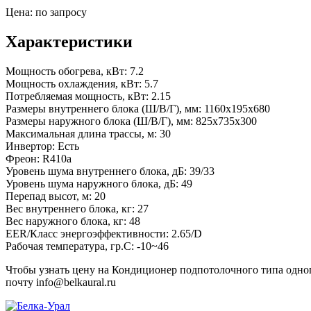
Цена: по запросу
Характеристики
Мощность обогрева, кВт:
7.2
Мощность охлаждения, кВт:
5.7
Потребляемая мощность, кВт:
2.15
Размеры внутреннего блока (Ш/В/Г), мм:
1160x195x680
Размеры наружного блока (Ш/В/Г), мм:
825x735x300
Максимальная длина трассы, м:
30
Инвертор:
Есть
Фреон:
R410a
Уровень шума внутреннего блока, дБ:
39/33
Уровень шума наружного блока, дБ:
49
Перепад высот, м:
20
Вес внутреннего блока, кг:
27
Вес наружного блока, кг:
48
EER/Класс энергоэффективности:
2.65/D
Рабочая температура, гр.С:
-10~46
Чтобы узнать цену на Кондиционер подпотолочного типа одно
почту info@belkaural.ru