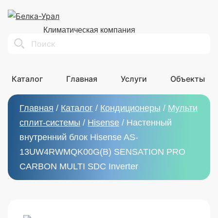
Климатическая компания
Search
Каталог
Главная
Услуги
Объекты
Главная
/
Каталог
/
Кондиционеры
/
Мульти
сплит-системы
/
Hisense
/
Настенный
внутренний блок Hisense AS-
13UW4RWMQK00G(B) SENSATION PRO
CARBON MULTI SDC Inverter