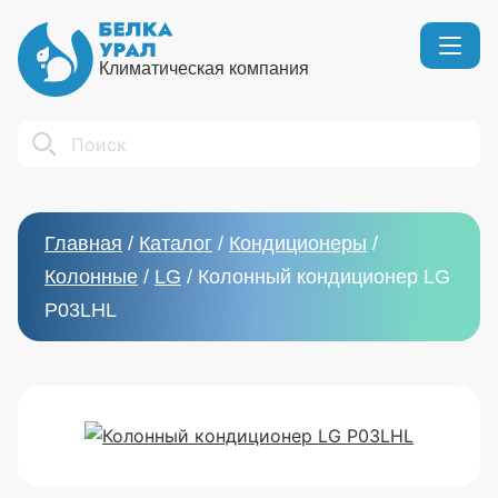
Климатическая компания
Кондиционеры
Реквизиты
Search
Вентиляция
Сертификаты
Бытовой климат
Вакансии
Главная
/
Каталог
/
Кондиционеры
/
Тепловое оборудование
Колонные
/
LG
/
Колонный кондиционер LG
P03LHL