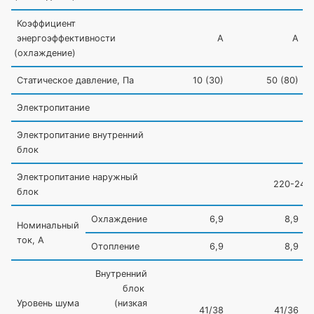
Коэффициент
энергоэффективности
А
А
(
охлаждение)
Статическое давление, Па
10
(30
)
50
(80
)
Электропитание
Электропитание внутренний
блок
Электропитание наружный
220-240В
блок
Охлаждение
6,9
8,9
Номинальный
ток, А
Отопление
6,9
8,9
Внутренний
блок
Уровень шума
(
низкая
41/38
41/36