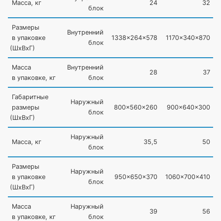
Масса, кг
24
32
блок
Размеры
Внутренний
в упаковке
1338x264x578
1170x340x870
блок
(
ШхВхГ)
Масса
Внутренний
28
37
в упаковке, кг
блок
Габаритные
Наружный
размеры
800x560x260
900x640x300
блок
(
ШхВхГ)
Наружный
Масса, кг
35,5
50
блок
Размеры
Наружный
в упаковке
950x650x370
1060x700x410
блок
(
ШхВхГ)
Масса
Наружный
39
56
в упаковке, кг
блок