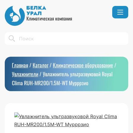
Климатическая компания
Кондиционеры
Реквизиты
Search
Вентиляция
Сертификаты
Бытовой климат
Вакансии
Главная
/
Каталог
/
Климатическое оборудование
/
Тепловое оборудование
Увлажнители
/
Увлажнитель ультразвуковой Royal
Clima RUH-MR200/1.5M-WT Мурррзио