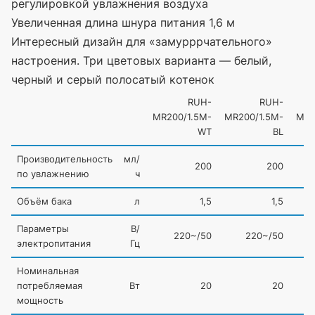
регулировкой увлажнения воздуха
Увеличенная длина шнура питания 1,6 м
Интересный дизайн для
«замурррчательного
»
настроения. Три цветовых варианта — белый,
черный и серый полосатый котенок
RUH-
RUH-
MR200/1.5M-
MR200/1.5M-
MR2
WT
BL
Производительность
мл/
200
200
по увлажнению
ч
Объём бака
л
1,5
1,5
Параметры
В/
220~/50
220~/50
электропитания
Гц
Номинальная
потребляемая
Вт
20
20
мощность