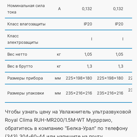
Номинальная сила
А
0,132
0,132
тока
Класс влагозащиты
IP20
IP20
Класс
I
I
электрозащиты
Вес нетто
кг
1,05
1,05
Вес в брутто
кг
1,3
1,3
Размеры прибора
мм
225x198x180
225x198x180
225
235
Размеры упаковки
мм
235x216x216
235x216x216
Чтобы узнать цену на Увлажнитель ультразвуковой
Royal Clima RUH-MR200/1.5M-WT Мурррзио,
обратитесь в компанию "Белка-Урал" по телефону
(343) 304-60-44 или напишите на почту