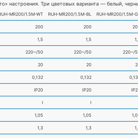
го
» настроения. Три цветовых варианта — белый, черн
RUH-MR200/1.5M-WT
RUH-MR200/1.5M-BL
RUH-MR200/1.5M-G
200
200
20
1,5
1,5
1
220~/50
220~/50
220~/5
20
20
2
0,132
0,132
0,1
IP20
IP20
IP
I
I
1,05
1,05
1,
1,3
1,3
1