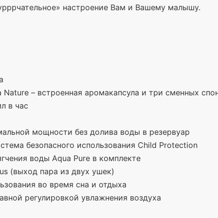
урррчательное
» настроение Вам и Вашему малышу.
а
 Nature – встроенная аромакапсула и три сменных спо
л в час
мальной мощности без долива воды в резервуар
тема безопасного использования Child Protection
ягчения воды Aqua Pure в комплекте
us
(выход
пара из двух ушек)
ьзования во время сна и отдыха
лавной регулировкой увлажнения воздуха