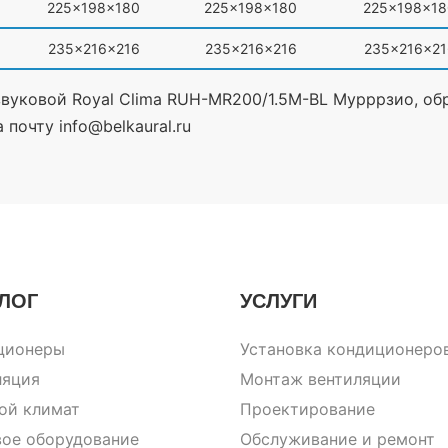
225x198x180
225x198x180
225x198x18
235x216x216
235x216x216
235x216x21
звуковой Royal Clima RUH-MR200/1.5M-BL Мурррзио, об
почту info@belkaural.ru
ЛОГ
УСЛУГИ
ционеры
Установка кондиционеро
ляция
Монтаж вентиляции
ой климат
Проектирование
вое оборудование
Обслуживание и ремонт