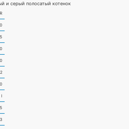
ый и серый полосатый котенок
R
0
,5
0
0
32
20
I
05
,3