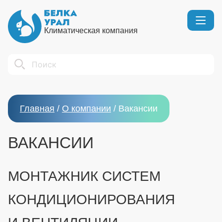
Климатическая компания
Кондиционеры
Реквизиты
Search
Вентиляция
Сертификаты
Бытовой климат
Вакансии
Главная
/
О компании
/
Вакансии
Тепловое оборудование
ВАКАНСИИ
МОНТАЖНИК СИСТЕМ
КОНДИЦИОНИРОВАНИЯ